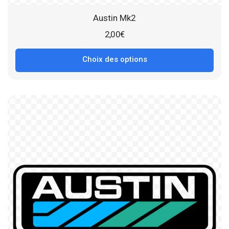
Austin Mk2
2,00
€
Choix des options