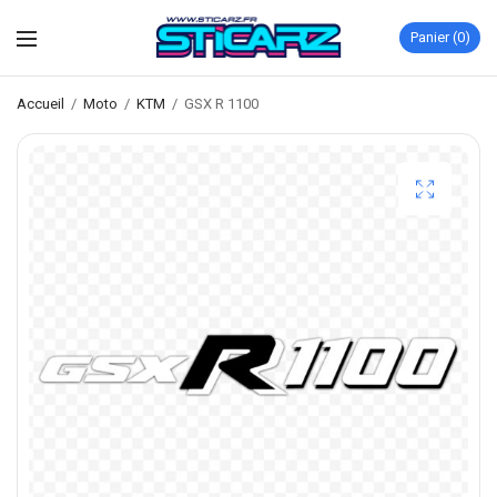
Panier
0
Accueil
/
Moto
/
KTM
/
GSX R 1100