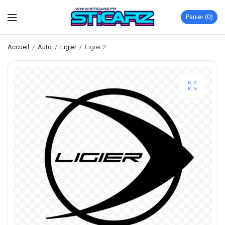
Panier
0
Accueil
/
Auto
/
Ligier
/
Ligier 2