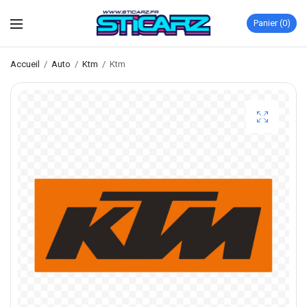
Panier
0
Accueil
/
Auto
/
Ktm
/
Ktm