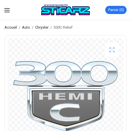
Panier
0
Accueil
/
Auto
/
Chrysler
/
300C Relief